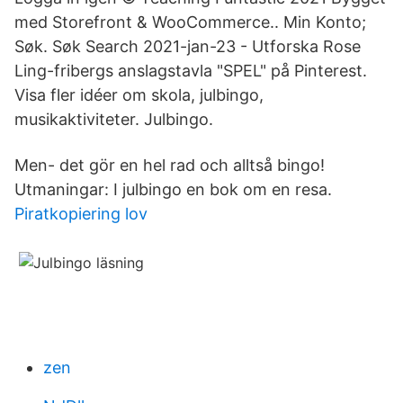
med Storefront & WooCommerce.. Min Konto;
Søk. Søk Search 2021-jan-23 - Utforska Rose
Ling-fribergs anslagstavla "SPEL" på Pinterest.
Visa fler idéer om skola, julbingo,
musikaktiviteter. Julbingo.
Men- det gör en hel rad och alltså bingo!
Utmaningar: I julbingo en bok om en resa.
Piratkopiering lov
zen