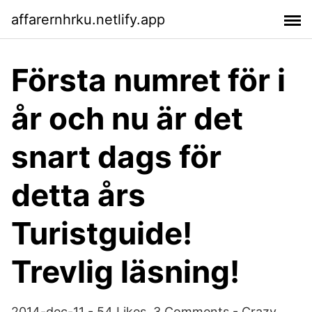
affarernhrku.netlify.app
Första numret för i
år och nu är det
snart dags för
detta års
Turistguide!
Trevlig läsning!
2014-dec-11 - 54 Likes, 3 Comments - Crazy