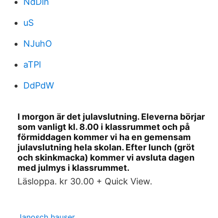
NdDlh
uS
NJuhO
aTPl
DdPdW
I morgon är det julavslutning. Eleverna börjar
som vanligt kl. 8.00 i klassrummet och på
förmiddagen kommer vi ha en gemensam
julavslutning hela skolan. Efter lunch (gröt
och skinkmacka) kommer vi avsluta dagen
med julmys i klassrummet.
Läsloppa. kr 30.00 + Quick View.
Janosch hauser