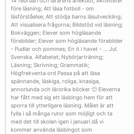
14 februari och lärarens anekdot; Aktiviteter
före läsning; Att läsa fotboll - om
läsförståelse; Att stödja barns läsutveckling;
Att visualisera frågorna; Bildstöd vid läsning;
Bokväggen; Elever som högläsande
förebilder; Elever som högläsande förebilder
- Pudlar och pommes; En ö i havet - … Jul.
Svenska. Alfabetet; Nybörjarträning;
Läsning; Skrivning; Grammatik;
Högfrekventa ord Passa på att läsa
spännande, läskiga, roliga, knasiga,
annorlunda och lärorika böcker 🙂 Eleverna
har fått med sig ett läsbingo hem för att
sporra till ytterligare läsning. Målet är att
fylla i så många rutor som möjligt och ta
med det till skolan igen i januari då vi
kommer använda läsbingot som