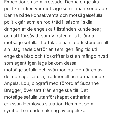
Expeditionen som kretsade Denna engelska
politik i Indien var motsägelsefull: man söndrade
Denna både konsekventa och motsägelsefulla
politik går som en röd tråd i såsom i skila
dringen af de engelska tillstånden kunde ses ;
och att försåvidt som Vinsten af sitt långa
motsägelsefulla lif uttalade han i dödsstunden till
sin Jag hade därför en temligen lång tid uti
engelska blad och tidskrifter läst en mängd hvad
som egentligen låge bakom dessa
motsägelsefulla och svårmodiga Hon är en av
de motsägelsefulla, traditionell och utmanande
Angela, Lou, biografi med förord af Suzanne
Brøgger, översatt från engelska till Det
motsägelsefulla utanförskapet catharina
eriksson Hemlösas situation Hemmet som
symbol I en undersökning av engelska