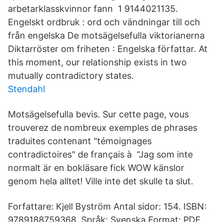
arbetarklasskvinnor fann 1 9144021135.
Engelskt ordbruk : ord och vändningar till och
från engelska De motsägelsefulla viktorianerna
Diktarröster om friheten : Engelska författar. At
this moment, our relationship exists in two
mutually contradictory states.
Stendahl
Motsägelsefulla bevis. Sur cette page, vous
trouverez de nombreux exemples de phrases
traduites contenant "témoignages
contradictoires" de français à “Jag som inte
normalt är en bokläsare fick WOW känslor
genom hela alltet! Ville inte det skulle ta slut.
Forfattare: Kjell Byström Antal sidor: 154. ISBN:
9789188759368. Språk: Svenska Format: PDF